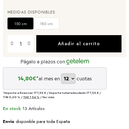
MEDIDAS DISPONIBLES
150 cm
180 cm
Añadir al carrito
Págalo a plazos con
14,80
€*
al mes en
cuotas
*Importe a financiar
177,55 €
/
Importe total adeudado
177,55 €
/
TIN
0,00 %
/
TAE
7,56 %
/
Ver más
En stock
13 Artículos
Envío
disponible para toda España