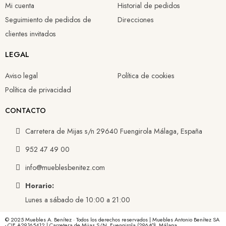
Mi cuenta
Historial de pedidos
Seguimiento de pedidos de
Direcciones
clientes invitados
LEGAL
Aviso legal
Política de cookies
Política de privacidad
CONTACTO
Carretera de Mijas s/n 29640 Fuengirola Málaga, España
952 47 49 00
info@mueblesbenitez.com
Horario:
Lunes a sábado de 10:00 a 21:00
© 2025 Muebles A. Benítez · Todos los derechos reservados | Muebles Antonio Benítez SA
- CIF A29165412 | Carretera de Mijas S/N, Fuengirola (29640), Málaga