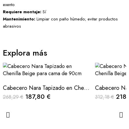
exento
Requiere montaje:
Sí
Mantenimiento:
Limpiar con paño húmedo; evitar productos
abrasivos
Explora más
Cabecero Nara Tapizado en Chenilla Beige para cama de 90cm
187,80 €
218,
268,29 €
312,18 €